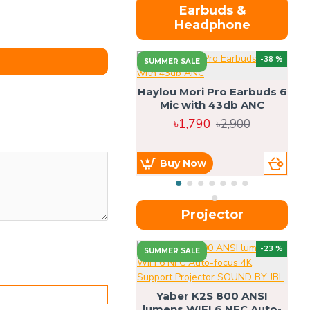
Earbuds &
Headphone
-38 %
SUMMER SALE
Haylou Mori Pro Earbuds 6
Mic with 43db ANC
৳1,790
৳2,900
Buy Now
Projector
-23 %
SUMMER SALE
U
Yaber K2S 800 ANSI
lumens WIFI 6 NFC Auto-