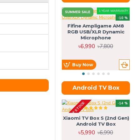
1 YEAR WARRANTY
SUMMER SALE
-10 %
Fifine Ampligame AM8
RGB USB/XLR Dynamic
S
Microphone
H
৳6,990
৳7,800
Buy Now
Android TV Box
OUT OF STOCK
OU
-14 %
Xiaomi TV Box S (2nd Gen)
Android TV Box
৳5,990
৳6,990