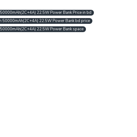
 50000mAh(2C+4A) 22.5W Power Bank Price in bd
n 50000mAh(2C+4A) 22.5W Power Bank bd price
 50000mAh(2C+4A) 22.5W Power Bank space