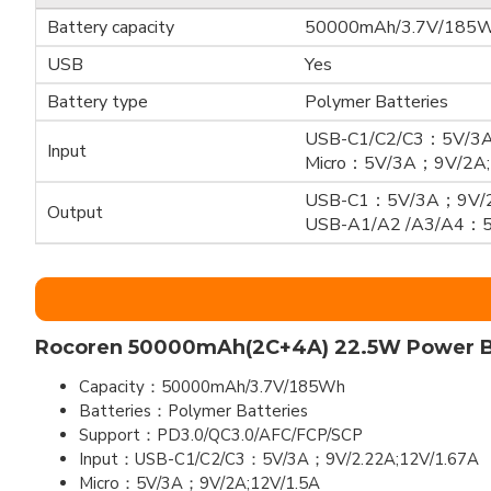
Battery capacity
50000mAh/3.7V/185
USB
Yes
Battery type
Polymer Batteries
USB-C1/C2/C3：5V/3A
Input
Micro：5V/3A；9V/2A;
USB-C1：5V/3A；9V/2
Output
USB-A1/A2 /A3/A4：5V
Rocoren 50000mAh(2C+4A) 22.5W Power 
Capacity：50000mAh/3.7V/185Wh
Batteries：Polymer Batteries
Support：PD3.0/QC3.0/AFC/FCP/SCP
Input：USB-C1/C2/C3：5V/3A；9V/2.22A;12V/1.67A
Micro：5V/3A；9V/2A;12V/1.5A