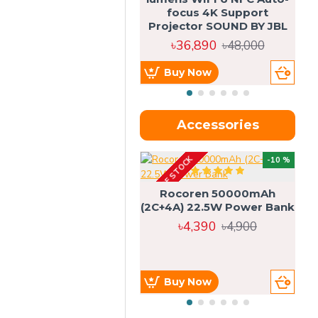
focus 4K Support
Projector SOUND BY JBL
৳36,890
৳48,000
Buy Now
Accessories
OUT OF STOCK
OU
-10 %
4g
Rocoren 50000mAh
(2C+4A) 22.5W Power Bank
৳4,390
৳4,900
Buy Now