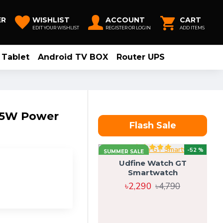
ER
WISHLIST
ACCOUNT
CART
EDIT YOUR WISHLIST
REGISTER OR LOGIN
ADD ITEMS
Tablet
Android TV BOX
Router UPS
.5W Power
Flash Sale
-52 %
SUMMER SALE
Udfine Watch GT
Smartwatch
৳2,290
৳4,790