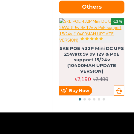
Others
OU
-12 %
SKE POE 432P Mini DC UPS
SK
25Watt 5v 9v 12v & PoE
support 15/24v
(10400MAH UPDATE
VERSION)
৳2,190
৳2,490
Buy Now