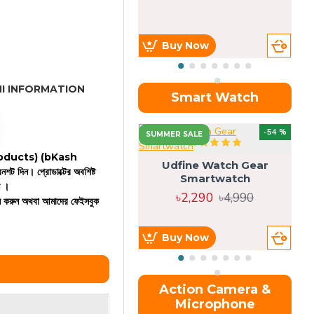
Buy Now
I INFORMATION
Smart Watch
OU
-54 %
SUMMER SALE
 products)
(bKash
Udfine Watch Gear
রিনশট দিন। প্রোডাক্টের অবশিষ্ট
Smartwatch
ন ।
৳2,290
৳4,990
কল করুন অথবা আমাদের ফেইসবুক
Buy Now
Action Camera &
Microphone