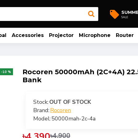
SUMM
SALE
bal
Accessories
Projector
Microphone
Router
Rocoren 50000mAh (2C+4A) 22
-10 %
Bank
Stock:
OUT OF STOCK
Brand:
Rocoren
Model:
50000mah-2c-4a
৳4,390
৳4,900