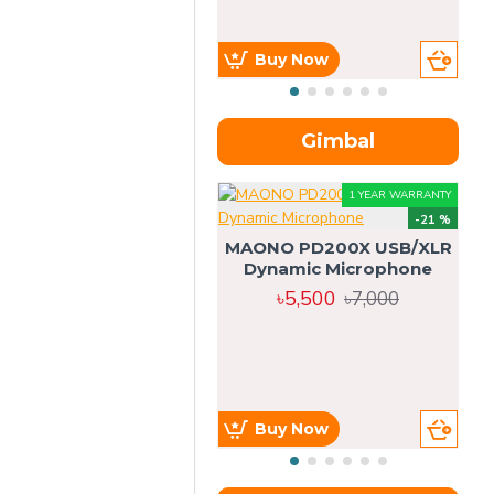
Buy Now
Gimbal
1 YEAR WARRANTY
-21 %
MAONO PD200X USB/XLR
Dynamic Microphone
৳5,500
৳7,000
Buy Now