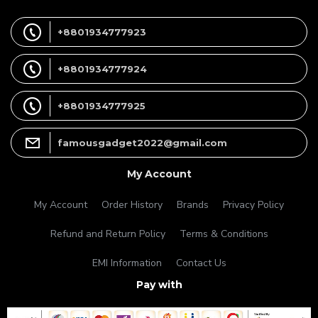
+8801934777923
+8801934777924
+8801934777925
famousgadget2022@gmail.com
My Account
My Account
Order History
Brands
Privacy Policy
Refund and Return Policy
Terms & Conditions
EMI Information
Contact Us
Pay with