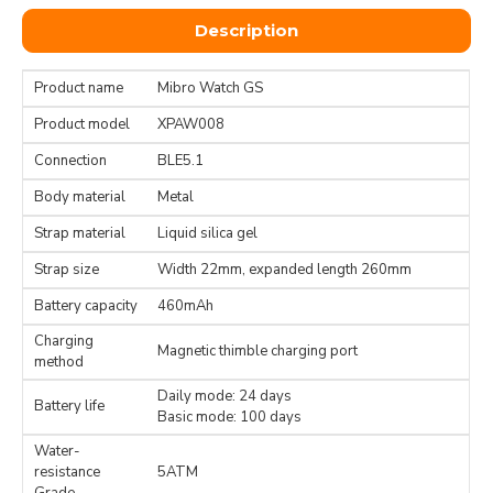
Description
Product name
Mibro Watch GS
Product model
XPAW008
Connection
BLE5.1
Body material
Metal
Strap material
Liquid silica gel
Strap size
Width 22mm, expanded length 260mm
Battery capacity
460mAh
Charging
Magnetic thimble charging port
method
Daily mode: 24 days
Battery life
Basic mode: 100 days
Water-
resistance
5ATM