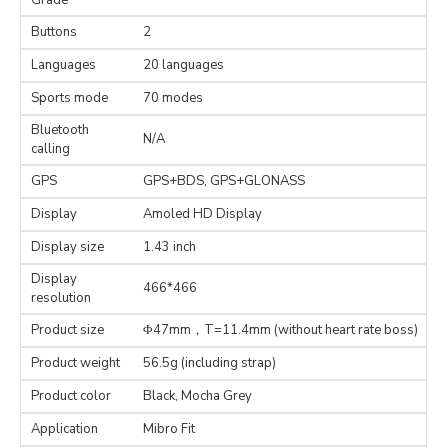
Grade
Buttons
2
Languages
20 languages
Sports mode
70 modes
Bluetooth
N/A
calling
GPS
GPS+BDS, GPS+GLONASS
Display
Amoled HD Display
Display size
1.43 inch
Display
466*466
resolution
Product size
Φ47mm，T=11.4mm (without heart rate boss)
Product weight
56.5g (including strap)
Product color
Black, Mocha Grey
Application
Mibro Fit