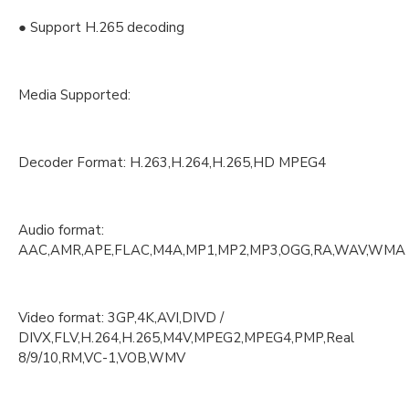
● Support H.265 decoding
Media Supported:
Decoder Format: H.263,H.264,H.265,HD MPEG4
Audio format:
AAC,AMR,APE,FLAC,M4A,MP1,MP2,MP3,OGG,RA,WAV,WMA
Video format: 3GP,4K,AVI,DIVD /
DIVX,FLV,H.264,H.265,M4V,MPEG2,MPEG4,PMP,Real
8/9/10,RM,VC-1,VOB,WMV