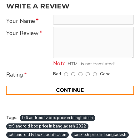
WRITE A REVIEW
Your Name
Your Review
Note:
HTML is not translated!
Bad
Good
Rating
CONTINUE
Tags:
tx6 android tv box price in bangladesh
tx9 android box price in bangladesh 2022
tx6 android tv box specification
tanix tx6 price in bangladesh