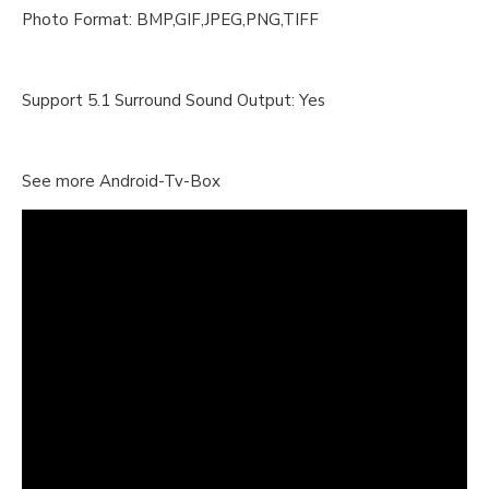
Photo Format: BMP,GIF,JPEG,PNG,TIFF
Support 5.1 Surround Sound Output: Yes
See more Android-Tv-Box