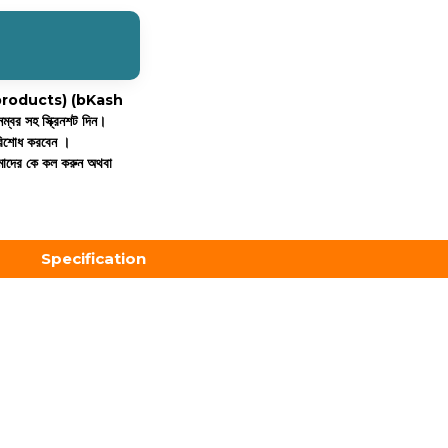
all products)
(bKash
নম্বর সহ স্ক্রিনশট দিন।
পরিশোধ করবেন ।
আমাদের কে কল করুন অথবা
Specification