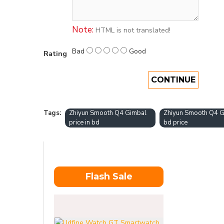
Note:
HTML is not translated!
Bad
Good
Rating
CONTINUE
Tags:
Zhiyun Smooth Q4 Gimbal
Zhiyun Smooth Q4 
price in bd
bd price
Flash Sale