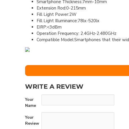
Smartphone Thickness:7mm-10mm
Extension Rod:0-215mm
Fill Light Power:2W
Fill Light Illuminance:78lx-520lx
EIRP:<3dBm
Operation Frequency: 2.4GHz-2.480GHz
Compatible Model:Smartphones that their widt
WRITE A REVIEW
Your
Name
Your
Review