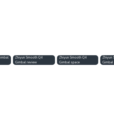
Gimbal
Zhiyun Smooth Q4
Zhiyun Smooth Q4
Zhiyun
Gimbal review
Gimbal space
Gimbal