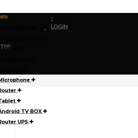
enu
LOGIN
mart Watch
Security Camera
STER
Gimbal
Accessories
Projector
Microphone
Router
Tablet
Android TV BOX
Router UPS