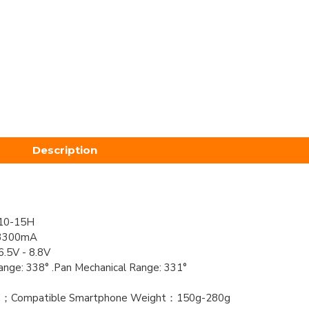
Description
 10-15H
- 3300mA
6.5V - 8.8V
Range: 338° .Pan Mechanical Range: 331°
m；Compatible Smartphone Weight：150g-280g