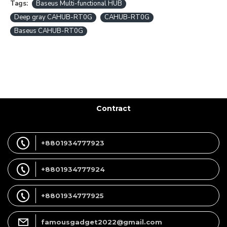
Tags:
Baseus Multi-functional HUB
Deep gray CAHUB-RT0G
CAHUB-RT0G
Baseus CAHUB-RT0G
Contract
+8801934777923
+8801934777924
+8801934777925
famousgadget2022@gmail.com