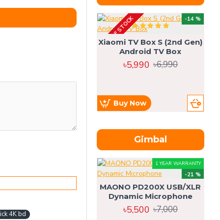
OUT OF STOCK
OU
-14 %
Xiaomi TV Box S (2nd Gen)
Android TV Box
৳5,990
৳6,990
Buy Now
Gimbal
1 YEAR WARRANTY
-21 %
MAONO PD200X USB/XLR
Dynamic Microphone
৳5,500
৳7,000
ick 4K bd