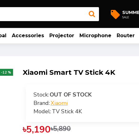
SUMM
SALE
bal
Accessories
Projector
Microphone
Router
Xiaomi Smart TV Stick 4K
-12 %
Stock:
OUT OF STOCK
Brand:
Xiaomi
Model:
TV Stick 4K
৳5,190
৳5,890