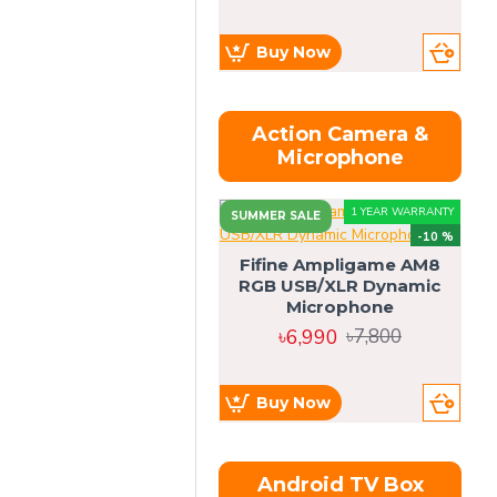
Buy Now
Action Camera &
Microphone
1 YEAR WARRANTY
SUMMER SALE
-10 %
Fifine Ampligame AM8
RGB USB/XLR Dynamic
S
Microphone
H
৳6,990
৳7,800
Buy Now
Android TV Box