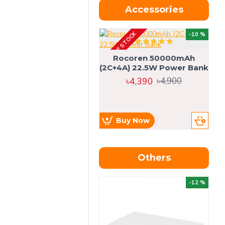
Accessories
OUT OF STOCK
OU
-10 %
4g
Rocoren 50000mAh
(2C+4A) 22.5W Power Bank
৳4,390
৳4,900
Buy Now
Others
OU
-12 %