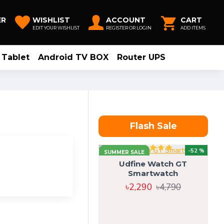
ER
WISHLIST
ACCOUNT
CART
EDIT YOUR WISHLIST
REGISTER OR LOGIN
ADD ITEMS
Tablet
Android TV BOX
Router UPS
Flash Sale
-52 %
SUMMER SALE
Udfine Watch GT
Smartwatch
৳2,290
৳4,790