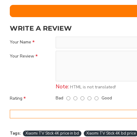
WRITE A REVIEW
Your Name
Your Review
Note:
HTML is not translated!
Bad
Good
Rating
Tags:
Xiaomi TV Stick 4K price in bd
Xiaomi TV Stick 4K bd price