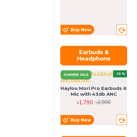
Buy Now
Earbuds &
Headphone
-38 %
SUMMER SALE
Haylou Mori Pro Earbuds 6
Mic with 43db ANC
৳1,790
৳2,900
Buy Now