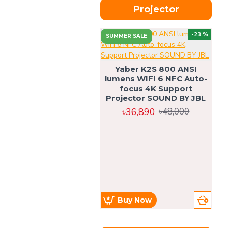
Projector
-23 %
SUMMER SALE
U
Yaber K2S 800 ANSI
lumens WIFI 6 NFC Auto-
focus 4K Support
Projector SOUND BY JBL
৳36,890
৳48,000
Buy Now