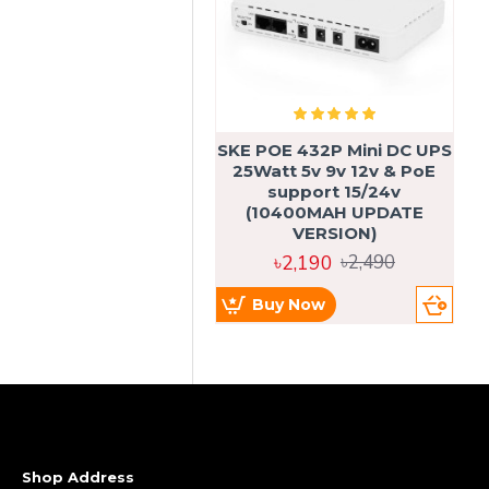
SKE POE 432P Mini DC UPS
SK
25Watt 5v 9v 12v & PoE
support 15/24v
(10400MAH UPDATE
VERSION)
৳2,190
৳2,490
Buy Now
Shop Address