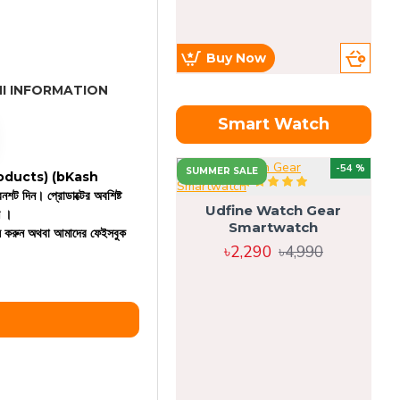
Buy Now
I INFORMATION
Smart Watch
OU
-54 %
SUMMER SALE
 products)
(bKash
রিনশট দিন। প্রোডাক্টের অবশিষ্ট
Udfine Watch Gear
ন ।
Smartwatch
কল করুন অথবা আমাদের ফেইসবুক
৳2,290
৳4,990