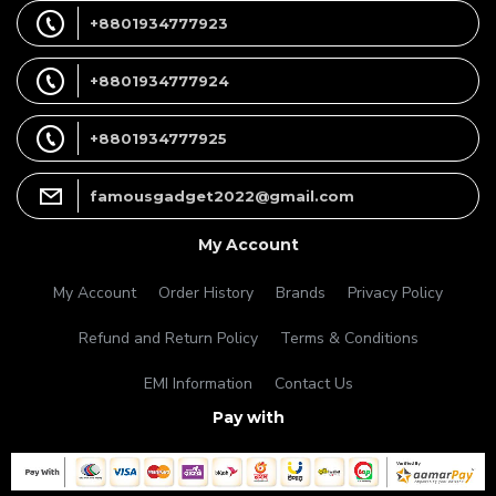
+8801934777923
+8801934777924
+8801934777925
famousgadget2022@gmail.com
My Account
My Account
Order History
Brands
Privacy Policy
Refund and Return Policy
Terms & Conditions
EMI Information
Contact Us
Pay with