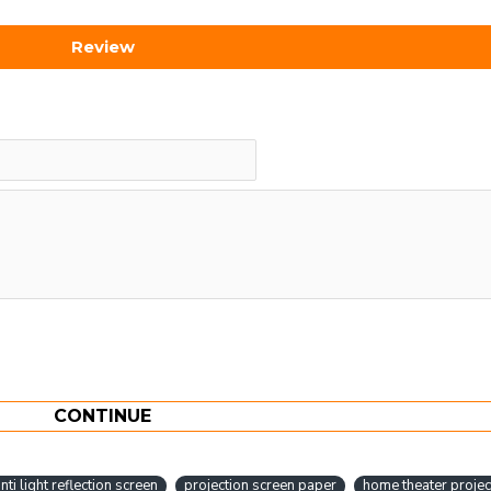
Review
CONTINUE
nti light reflection screen
projection screen paper
home theater projec