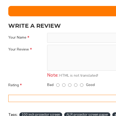
WRITE A REVIEW
Your Name
Your Review
Note:
HTML is not translated!
Bad
Good
Rating
Tags:
100 inch projector screen
ALR projector screen paper
a