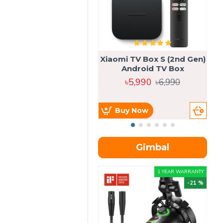
Xiaomi TV Box S (2nd Gen)
Android TV Box
৳5,990
৳6,990
Buy Now
Gimbal
1 YEAR WARRANTY
-21 %