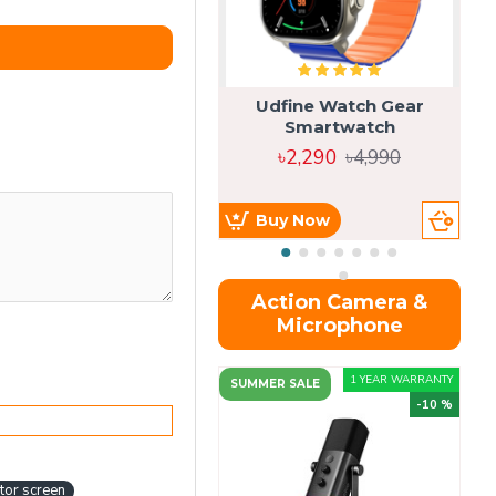
Udfine Watch Gear
Smartwatch
৳2,290
৳4,990
Buy Now
Action Camera &
Microphone
1 YEAR WARRANTY
SUMMER SALE
-10 %
tor screen