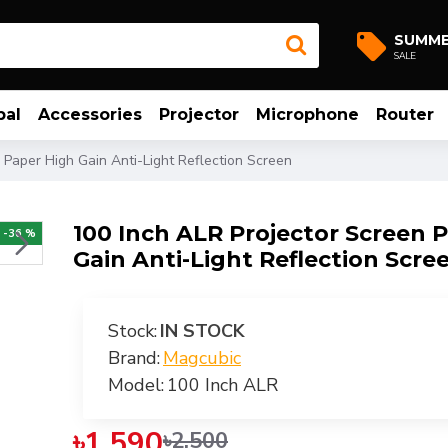
SUMM
SALE
bal
Accessories
Projector
Microphone
Router
 Paper High Gain Anti-Light Reflection Screen
100 Inch ALR Projector Screen 
-36 %
Gain Anti-Light Reflection Scre
Stock:
IN STOCK
Brand:
Magcubic
Model:
100 Inch ALR
৳1,590
৳2,500