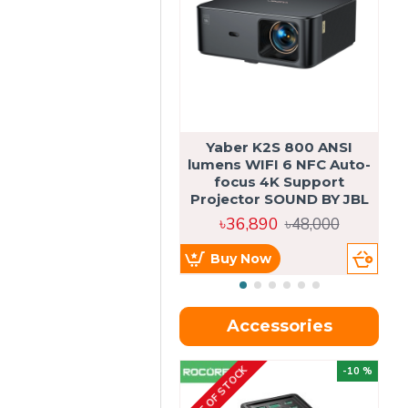
Yaber K2S 800 ANSI
lumens WIFI 6 NFC Auto-
focus 4K Support
Projector SOUND BY JBL
৳36,890
৳48,000
Buy Now
Accessories
OUT OF STOCK
OU
-10 %