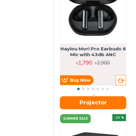
Haylou Mori Pro Earbuds 6
Mic with 43db ANC
৳1,790
৳2,900
Buy Now
Projector
-23 %
SUMMER SALE
U