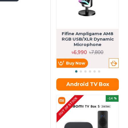
Fifine Ampligame AM8
S
RGB USB/XLR Dynamic
H
Microphone
৳6,990
৳7,800
Buy Now
Android TV Box
OUT OF STOCK
OU
-14 %