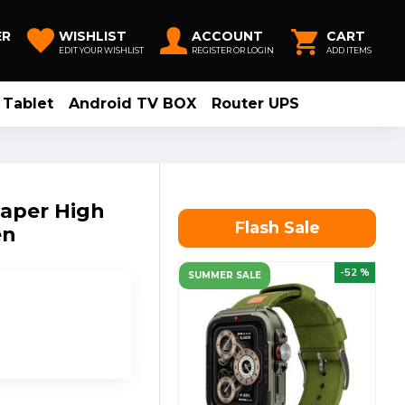
ER
WISHLIST
ACCOUNT
CART
EDIT YOUR WISHLIST
REGISTER OR LOGIN
ADD ITEMS
Tablet
Android TV BOX
Router UPS
Paper High
Flash Sale
en
-52 %
SUMMER SALE