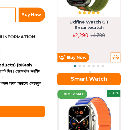
Buy Now
Udfine Watch GT
Smartwatch
৳2,290
৳4,790
I INFORMATION
Buy Now
 products)
(bKash
রিনশট দিন। প্রোডাক্টের অবশিষ্ট
ন ।
Smart Watch
কল করুন অথবা আমাদের ফেইসবুক
OU
-54 %
SUMMER SALE