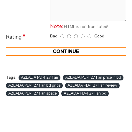
Note:
HTML is not translated!
Bad
Good
Rating
CONTINUE
Tags:
AZEADA PD-F27 Fan
AZEADA PD-F27 Fan price in bd
AZEADA PD-F27 Fan bd price
AZEADA PD-F27 Fan review
AZEADA PD-F27 Fan space
AZEADA PD-F27 Fan bd