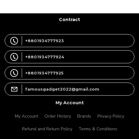
Contract
+8801934777923
+8801934777924
+8801934777925
famousgadget2022@gmail.com
My Account
My Account
Order History
Brands
Privacy Policy
Refund and Return Policy
Terms & Conditions