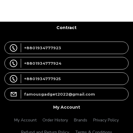
Contract
+8801934777923
+8801934777924
+8801934777925
famousgadget2022@gmail.com
My Account
My Account
Order History
Brands
Privacy Policy
Refund and Return Policy
Terms & Conditions