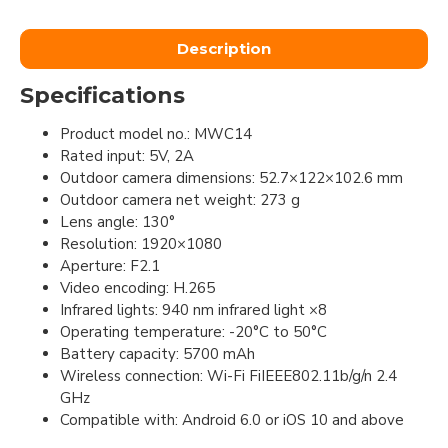
Description
Specifications
Product model no.: MWC14
Rated input: 5V, 2A
Outdoor camera dimensions: 52.7×122×102.6 mm
Outdoor camera net weight: 273 g
Lens angle: 130°
Resolution: 1920×1080
Aperture: F2.1
Video encoding: H.265
Infrared lights: 940 nm infrared light ×8
Operating temperature: -20°C to 50°C
Battery capacity: 5700 mAh
Wireless connection: Wi-Fi FiIEEE802.11b/g/n 2.4
GHz
Compatible with: Android 6.0 or iOS 10 and above